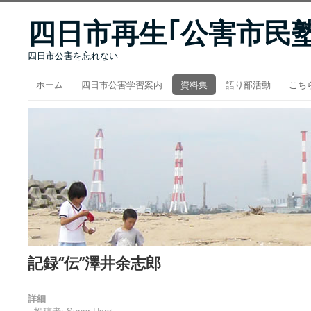
四日市再生｢公害市民塾
四日市公害を忘れない
ホーム
四日市公害学習案内
資料集
語り部活動
こち
記録“伝”澤井余志郎
詳細
投稿者:
Super User