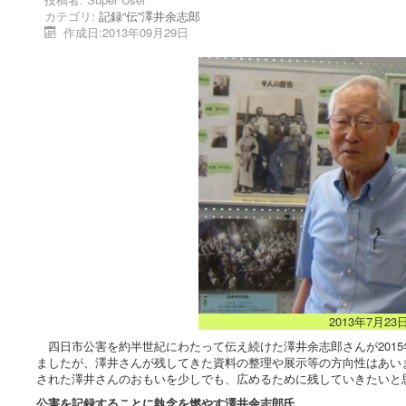
カテゴリ:
記録“伝”澤井余志郎
作成日:2013年09月29日
2013年7月
四日市公害を約半世紀にわたって伝え続けた澤井余志郎さんが2015
ましたが、澤井さんが残してきた資料の整理や展示等の方向性はあい
された澤井さんのおもいを少しでも、広めるために残していきたい
公害を記録することに執念を燃やす澤井余志郎氏